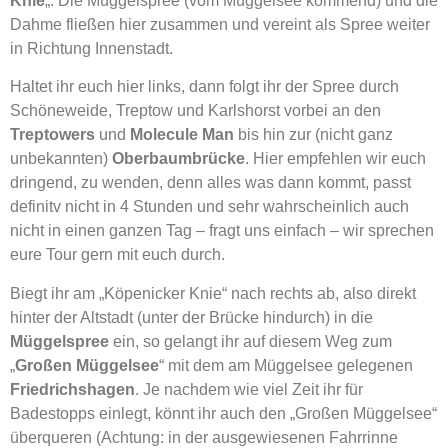
Knie
„. Die Müggelspree (vom Müggelsee kommend) und die
Dahme fließen hier zusammen und vereint als Spree weiter
in Richtung Innenstadt.
Haltet ihr euch hier links, dann folgt ihr der Spree durch
Schöneweide, Treptow und Karlshorst vorbei an den
Treptowers
und
Molecule Man
bis hin zur (nicht ganz
unbekannten)
Oberbaumbrücke
. Hier empfehlen wir euch
dringend, zu wenden, denn alles was dann kommt, passt
definitv nicht in 4 Stunden und sehr wahrscheinlich auch
nicht in einen ganzen Tag – fragt uns einfach – wir sprechen
eure Tour gern mit euch durch.
Biegt ihr am „Köpenicker Knie“ nach rechts ab, also direkt
hinter der Altstadt (unter der Brücke hindurch) in die
Müggelspree
ein, so gelangt ihr auf diesem Weg zum
„
Großen Müggelsee
“ mit dem am Müggelsee gelegenen
Friedrichshagen
. Je nachdem wie viel Zeit ihr für
Badestopps einlegt, könnt ihr auch den „Großen Müggelsee“
überqueren (Achtung: in der ausgewiesenen Fahrrinne