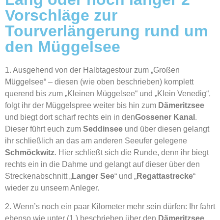
Vorschläge zur
Tourverlängerung rund um
den Müggelsee
1. Ausgehend von der Halbtagestour zum „Großen
Müggelsee“ – diesen (wie oben beschrieben) komplett
querend bis zum „Kleinen Müggelsee“ und „Klein Venedig“,
folgt ihr der Müggelspree weiter bis hin zum
Dämeritzsee
und biegt dort scharf rechts ein in den
Gossener Kanal
.
Dieser führt euch zum
Seddinsee
und über diesen gelangt
ihr schließlich an das am anderen Seeufer gelegene
Schmöckwitz
. Hier schließt sich die Runde, denn ihr biegt
rechts ein in die Dahme und gelangt auf dieser über den
Streckenabschnitt „
Langer See
“ und „
Regattastrecke
“
wieder zu unseem Anleger.
2. Wenn’s noch ein paar Kilometer mehr sein dürfen: Ihr fahrt
ebenso wie unter (1.) beschrieben über den
Dämeritzsee